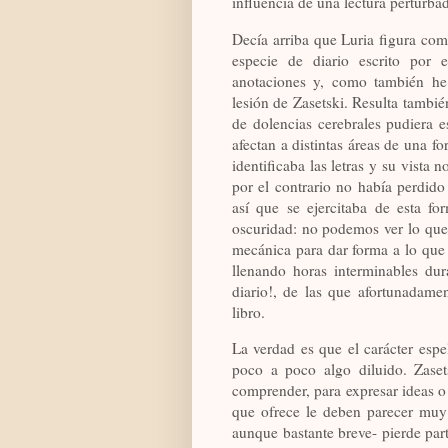
influencia de una lectura perturba
Decía arriba que Luria figura como
especie de diario escrito por e
anotaciones y, como también he 
lesión de Zasetski. Resulta tamb
de dolencias cerebrales pudiera e
afectan a distintas áreas de una f
identificaba las letras y su vista 
por el contrario no había perdido
así que se ejercitaba de esta f
oscuridad: no podemos ver lo que
mecánica para dar forma a lo que
llenando horas interminables dur
diario!, de las que afortunadame
libro.
La verdad es que el carácter esp
poco a poco algo diluido. Zasets
comprender, para expresar ideas o 
que ofrece le deben parecer muy i
aunque bastante breve- pierde par