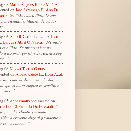
ug 08
María Ángeles Rubio Muñoz
ented on
Jose Saramago El Ano De
erte De
:
“Muy buen libro. Desde
 imprescindible. Manera de contar
me. ”
ug 06
AlainRD
commented on
Juan
 Barcena Abril O Nunca
:
“Me gustó
 este libro. Su protagonista me
dó a los protagonistas de Houellebecq
que…”
ug 06
Naywa Torres Gomez
ented on
Alonso Cueto La Hora Azul
:
n libro que acabe en un solo día, el
je que el autor emplea es sencillo e
a a una…”
ug 05
Anonymous
commented on
to Eco El Pendulo De Foucault
:
“
 iniciado, cliente, paciente,
idor o creyente elige al presidente,
o rey, tampoco…”