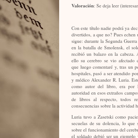
Valoración
: Se deja leer (interesa
Con este título nadie podrá ya dec
divertidos, a que no? Pues echen 
sigue: durante la Segunda Guerra
en la batalla de Smolensk, el sol
recibió un balazo en la cabeza.
ello su cerebro se vio afectado 
que luego comentaré y, tras un pe
hospitales, pasó a ser atendido po
y médico Alexander R. Luria. Este
como autor del libro, era por 
autoridad en esos extraños campo
de libros al respecto, todos r
consecuencias sobre la actividad
Luria tuvo a Zasetski como pacie
secuelas de su dolencia, lo que 
sobre el funcionamiento del cerebro
el soldado debió ser un ejemplo 