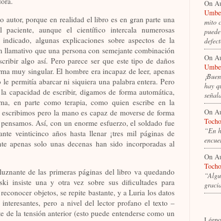
dora.
On A
Umber
 autor, porque en realidad el libro es en gran parte una
mito 
l paciente, aunque el científico intercala numerosas
puede 
indicado, algunas explicaciones sobre aspectos de la
defec
ién llamativo que una persona con semejante combinación
On A
scribir algo así. Pero parece ser que este tipo de daños
Umber
orma muy singular. El hombre era incapaz de leer, apenas
¡Buen
no le permitía abarcar ni siquiera una palabra entera. Pero
hay q
 la capacidad de escribir, digamos de forma automática,
señal
orma, en parte como terapia, como quien escribe en la
On A
 escribimos pero la mano es capaz de moverse de forma
Tocho
 pensamos. Así, con un enorme esfuerzo, el soldado fue
“En ht
ante veinticinco años hasta llenar ¡tres mil páginas de
encue
nte apenas solo unas decenas han sido incorporadas al
On A
Tocho
eluznante de las primeras páginas del libro va quedando
“Algu
ki insiste una y otra vez sobre sus dificultades para
graci
reconocer objetos, se repite bastante, y a Luria los datos
nteresantes, pero a nivel del lector profano el texto –
te de la tensión anterior (esto puede entenderse como un
Léeno