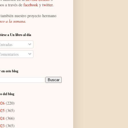
nos a través de
facebook
y
twitter
.
 también nuestro proyecto hermano
sco a la semana
.
birse a Un libro al día
ntradas
omentarios
 en este blog
o del blog
026
(220)
025
(365)
024
(366)
023
(365)