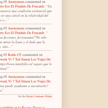
ug 05
Anonymous
commented on
to Eco El Pendulo De Foucault
:
“Un
conserva una condición existencial que
ser una cárcel en la relatividad del
to o…”
ug 05
Anonymous
commented on
to Eco El Pendulo De Foucault
:
“
as ficciones, ficcionautas!"No sólo
ue mirar la Luna y el dedo que la
a, sino…”
ug 05
Koldo CF
commented on
week Vi 7 Ted Simon Los Viajes De
:
tps://www.interfolio.es/ seguro que lo
ntras!”
ug 05
Anonymous
commented on
week Vi 7 Ted Simon Los Viajes De
:
ien puede ayudarme a encontrarlo?
as”
Get this
Recent Comments Widget
s también en la
Revista Deusto
o