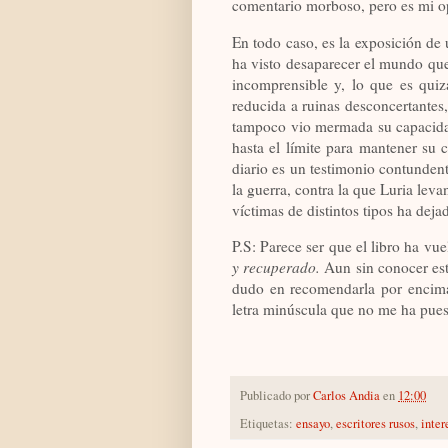
comentario morboso, pero es mi o
En todo caso, es la exposición de
ha visto desaparecer el mundo que
incomprensible y, lo que es quiz
reducida a ruinas desconcertantes,
tampoco vio mermada su capacidad
hasta el límite para mantener su
diario es un testimonio contundent
la guerra, contra la que Luria levan
víctimas de distintos tipos ha dejad
P.S: Parece ser que el libro ha vue
y recuperado.
Aun sin conocer esta
dudo en recomendarla por encima 
letra minúscula que no me ha puest
Publicado por
Carlos Andia
en
12:00
Etiquetas:
ensayo
,
escritores rusos
,
inter