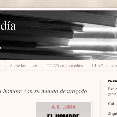
 día
a
o
Sobre los autores
ULAD en los medios
ULADcentada
Presen
Este e
l hombre con su mundo destrozado
gente 
Cada 
Si qui