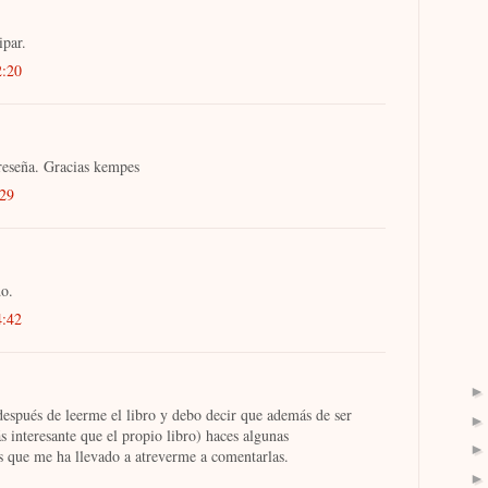
ipar.
2:20
reseña. Gracias kempes
:29
do.
4:42
después de leerme el libro y debo decir que además de ser
 interesante que el propio libro) haces algunas
 que me ha llevado a atreverme a comentarlas.