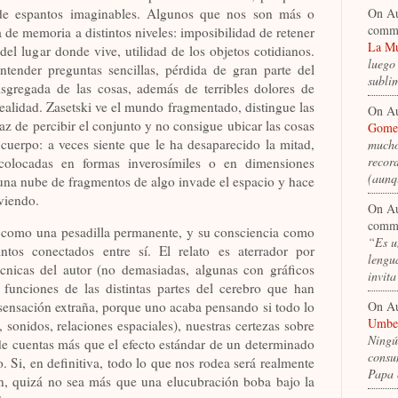
de espantos imaginables. Algunos que nos son más o
On A
comm
de memoria a distintos niveles: imposibilidad de retener
La Mu
del lugar donde vive, utilidad de los objetos cotidianos.
luego
tender preguntas sencillas, pérdida de gran parte del
subli
sgregada de las cosas, además de terribles dolores de
realidad. Zasetski ve el mundo fragmentado, distingue las
On A
az de percibir el conjunto y no consigue ubicar las cosas
Gomez
 cuerpo: a veces siente que le ha desaparecido la mitad,
mucho
recor
 colocadas en formas inverosímiles o en dimensiones
(aun
una nube de fragmentos de algo invade el espacio y hace
viendo.
On A
comm
ki como una pesadilla permanente, y su consciencia como
“Es u
intos conectados entre sí. El relato es aterrador por
lengua
cnicas del autor (no demasiadas, algunas con gráficos
invit
s funciones de las distintas partes del cerebro que han
On A
sensación extraña, porque uno acaba pensando si todo lo
Umber
sonidos, relaciones espaciales), nuestras certezas sobre
Ningún
 de cuentas más que el efecto estándar de un determinado
consum
 Si, en definitiva, todo lo que nos rodea será realmente
Papa 
n, quizá no sea más que una elucubración boba bajo la