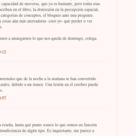
la capacidad de moverse, que ya es bastante, pero todas esas
criben en el libro, la distorsión en la percepción espacial,
r categorías de conceptos, el bloqueo ante una pregunta
n cosas aún más aterradoras -creo yo- que perder o ver
s.
amos a amargarnos lo que nos queda de domingo, colega.
9:12
normales que de la noche a la mañana se han convertido
xuales, debido a un tumor. Una lesión en el cerebro puede
s.
0:57
a reseña, hasta qué punto somos lo que somos en función
insuficiencia de algún tipo. Es inquietante, me parece a