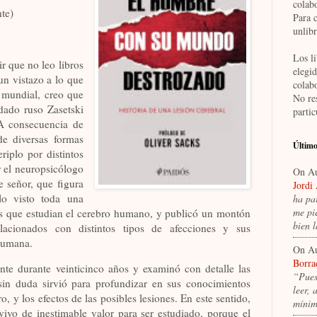
colab
nte)
Para 
unlib
Los li
ir que no leo libros
elegi
un vistazo a lo que
colab
 mundial, creo que
No re
dado ruso Zasetski
partic
 A consecuencia de
de diversas formas
Último
riplo por distintos
r el neuropsicólogo
On A
 señor, que figura
Jordi
lo visto toda una
ha pa
me pi
s que estudian el cerebro humano, y publicó un montón
bien 
elacionados con distintos tipos de afecciones y sus
 humana.
On A
Borra
nte durante veinticinco años y examinó con detalle las
“Pues
sin duda sirvió para profundizar en sus conocimientos
leer,
, y los efectos de las posibles lesiones. En este sentido,
míni
vivo de inestimable valor para ser estudiado, porque el