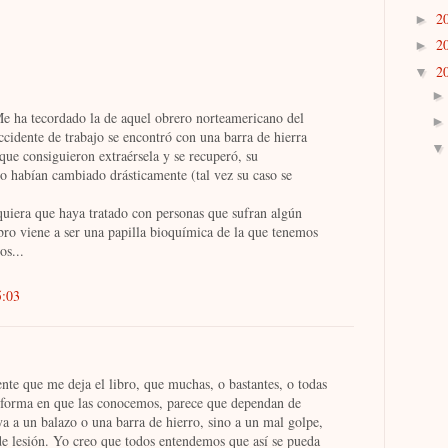
2
►
2
►
2
▼
 Me ha tecordado la de aquel obrero norteamericano del
cidente de trabajo se encontró con una barra de hierra
que consiguieron extraérsela y se recuperó, su
 habían cambiado drásticamente (tal vez su caso se
uiera que haya tratado con personas que sufran algún
bro viene a ser una papilla bioquímica de la que tenemos
os...
5:03
nte que me deja el libro, que muchas, o bastantes, o todas
a forma en que las conocemos, parece que dependan de
a a un balazo o una barra de hierro, sino a un mal golpe,
e lesión. Yo creo que todos entendemos que así se pueda