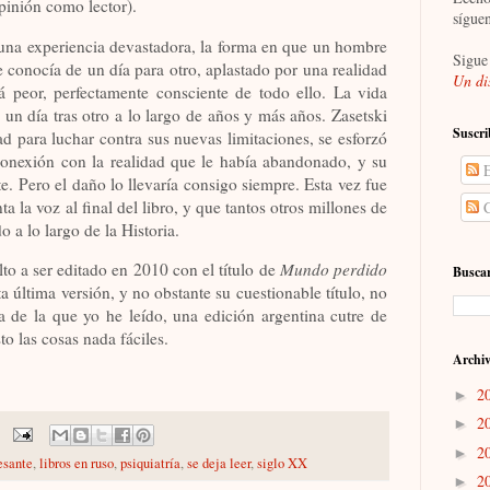
pinión como lector).
sígue
 una experiencia devastadora, la forma en que un hombre
Sigue
 conocía de un día para otro, aplastado por una realidad
Un di
á peor, perfectamente consciente de todo ello. La vida
 un día tras otro a lo largo de años y más años. Zasetski
Suscri
 para luchar contra sus nuevas limitaciones, se esforzó
 conexión con la realidad que le había abandonado, y su
E
e. Pero el daño lo llevaría consigo siempre. Esta vez fue
ta la voz al final del libro, y que tantos otros millones de
C
o a lo largo de la Historia.
lto a ser editado en 2010 con el título de
Mundo perdido
Buscar
 última versión, y no obstante su cuestionable título, no
de la que yo he leído, una edición argentina cutre de
o las cosas nada fáciles.
Archiv
2
►
2
►
2
►
esante
,
libros en ruso
,
psiquiatría
,
se deja leer
,
siglo XX
2
►