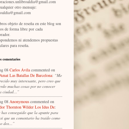
oraciones.unlibroaldia@gmail.com
cualquier otro mensaje:
roaldia@gmail.com
bros objeto de reseña en este blog son
dos de forma libre por cada
orador.
spondemos ni atendemos propuestas
ulares para reseña.
s comentarios
ug 08
Carlos Ávila
commented on
 Amat Las Batallas De Barcelona
:
“Me
recido muy interesante, pero creo que
erdo muchas cosas por no conocer
la ciudad…”
ug 08
Anonymous
commented on
dor Thornton Wilder Los Idus De
:
 has conseguido que la apunte para
 así que un comentario ha traído como
mo dos…”