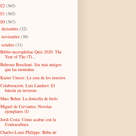
022
(365)
021
(365)
020
(367)
diciembre
(32)
►
noviembre
(30)
►
octubre
(31)
▼
Biblio-necrophiliac Quiz 2020: The
Year of The (Ti...
Behrouz Boochani: Sin más amigos
que las montañas
Kazuo Umezz: La casa de los insectos
Colaboración. Luis Landero: El
balcón en invierno
Marc Behm: La doncella de hielo
Miguel de Cervantes: Novelas
ejemplares (I)
Jordi Costa: Cómo acabar con la
Contracultura
Charles-Louis Philippe: Bubu de