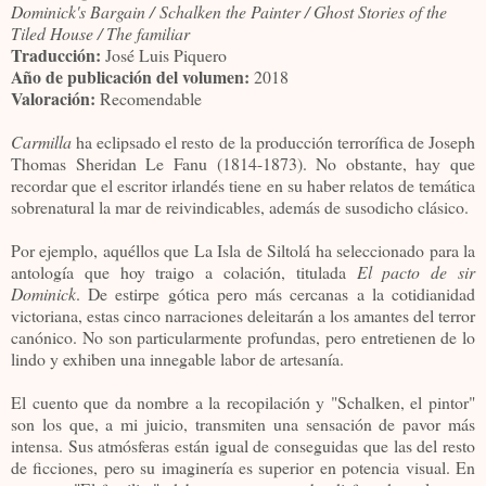
Dominick's Bargain /
Schalken the Painter / Ghost Stories of the
Tiled House / The familiar
Traducción:
José Luis Piquero
Año de publicación del volumen:
2018
Valoración:
Recomendable
Carmilla
ha eclipsado el resto de la producción terrorífica de Joseph
Thomas Sheridan Le Fanu (1814-1873). No obstante, hay que
recordar que el escritor irlandés tiene en su haber relatos de temática
sobrenatural la mar de reivindicables, además de susodicho clásico.
Por ejemplo, aquéllos que La Isla de Siltolá ha seleccionado para la
antología que hoy traigo a colación, titulada
El pacto de sir
Dominick
. De estirpe gótica pero más cercanas a la cotidianidad
victoriana, estas cinco narraciones deleitarán a los amantes del terror
canónico. No son particularmente profundas, pero entretienen de lo
lindo y exhiben una innegable labor de artesanía.
El cuento que da nombre a la recopilación y "Schalken, el pintor"
son los que, a mi juicio, transmiten una sensación de pavor más
intensa. Sus atmósferas están igual de conseguidas que las del resto
de ficciones, pero su imaginería es superior en potencia visual. En