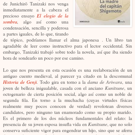
de Junichirō Tanizaki nos venga
inmediatamente a la cabeza el
precioso ensayo
El elogio de la
sombra
,
algo así como una
condensación, sencilla y poderosa
a partes iguales, de lo que, tirando
de tópico, podríamos llamar el alma japonesa . Un libro tan
agradable de leer como instructivo para el lector occidental. Sin
embargo, Tanizaki trabajó sobre todo la novela, así que iba siendo
hora de sondearlo un poco por ese camino.
Lo que nos presenta en esta ocasión es una reelaboración de un
antiguo cuento medieval, al parecer ya citado en la descomunal
Historia de Genji
.
Todo gira en torno a la
dama de Ariwara
, una
joven de belleza inigualable, casada con el anciano
Kunitsune
, un
octogenario de cierta posición social, algo así como un noble de
segunda fila. En torno a la muchacha (cuyas virtudes físicas
realmente muy pocos conocen de verdad) revolotean diversos
candidatos, pero ninguno tan enamorado como su propio marido.
Es el primero de los dos núcleos fundamentales del relato: la
presencia de su joven esposa insufla vida en
Kunitsune
, que no solo
conserva suficiente vigor para engendrar un hijo, sino que se aferra