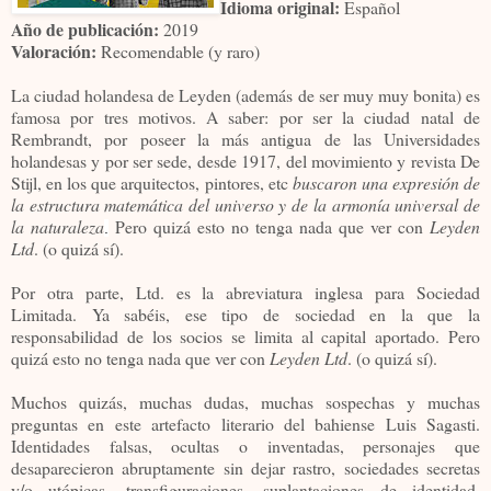
Idioma original:
Español
Año de publicación:
2019
Valoración:
Recomendable (y raro)
La ciudad holandesa de Leyden (además de ser muy muy bonita) es
famosa por tres motivos. A saber: por ser la ciudad natal de
Rembrandt, por poseer la más antigua de las Universidades
holandesas y por ser sede, desde 1917, del movimiento y revista De
Stijl, en los que arquitectos, pintores, etc
buscaron una expresión de
la estructura matemática del universo y de la armonía universal de
la naturaleza
Pero quizá esto no tenga nada que ver con
Leyden
.
Ltd
. (o quizá sí).
Por otra parte, Ltd. es la abreviatura inglesa para Sociedad
Limitada. Ya sabéis, ese tipo de sociedad en la que la
responsabilidad de los socios se limita al capital aportado. Pero
quizá esto no tenga nada que ver con
Leyden Ltd
. (o quizá sí).
Muchos quizás, muchas dudas, muchas sospechas y muchas
preguntas en este artefacto literario del bahiense Luis Sagasti.
Identidades falsas, ocultas o inventadas, personajes que
desaparecieron abruptamente sin dejar rastro, sociedades secretas
y/o utópicas, transfiguraciones, suplantaciones de identidad,