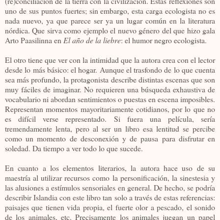
(re)conciliación de la tierra con la civilización. Estas reflexiones son
uno de sus puntos fuertes; sin embargo, esta carga ecologista no es
nada nuevo, ya que parece ser ya un lugar común en la literatura
nórdica. Que sirva como ejemplo el nuevo género del que hizo gala
Arto Paasilinna en
El año de la liebre
: el humor negro ecologista.
El otro tiene que ver con la intimidad que la autora crea con el lector
desde lo más básico: el hogar. Aunque el trasfondo de lo que cuenta
sea más profundo, la protagonista describe distintas escenas que son
muy fáciles de imaginar. No requieren una búsqueda exhaustiva de
vocabulario ni abordan sentimientos o puestas en escena imposibles.
Representan momentos mayoritariamente cotidianos, por lo que no
es difícil verse representado. Si fuera una película, sería
tremendamente lenta, pero al ser un libro esa lentitud se percibe
como un momento de desconexión y de pausa para disfrutar en
soledad. Da tiempo a ver todo lo que sucede.
En cuanto a los elementos literarios, la autora hace uso de su
maestría al utilizar recursos como la personificación, la sinestesia y
las alusiones a estímulos sensoriales en general. De hecho, se podría
describir Islandia con este libro tan solo a través de estas referencias:
paisajes que tienen vida propia, el fuerte olor a pescado, el sonido
de los animales, etc. Precisamente los animales juegan un papel