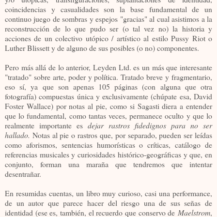
coincidencias y casualidades son la base fundamental de un
continuo juego de sombras y espejos "gracias" al cual asistimos a la
reconstrucción de lo que pudo ser (o tal vez no) la historia y
acciones de un colectivo utópico / artístico al estilo Pussy Riot o
Luther Blissett y de alguno de sus posibles (o no) componentes.
Pero más allá de lo anterior, Leyden Ltd. es un más que interesante
"tratado" sobre arte, poder y política. Tratado breve y fragmentario,
eso sí, ya que son apenas 105 páginas (con alguna que otra
fotografía) compuestas única y exclusivamente (chúpate esa, David
Foster Wallace) por notas al pie, como si Sagasti diera a entender
que lo fundamental, como tantas veces, permanece oculto y que lo
realmente importante es
dejar rastros fidedignos para no ser
hallado.
Notas al pie o rastros que, por separado, pueden ser leídas
como aforismos, sentencias humorísticas o críticas, catálogo de
referencias musicales y curiosidades histórico-geográficas y que, en
conjunto, forman una maraña que tendremos que intentar
desentrañar.
En resumidas cuentas, un libro muy curioso, casi una performance,
de un autor que parece hacer del riesgo una de sus señas de
identidad (ese es, también, el recuerdo que conservo de
Maelstrom
,