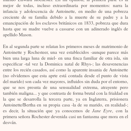
mejor de todas, incluso extraordinaria por momentos: narra la
infancia y adolescencia de Antoinette, en medio de una pobreza
creciente de su familia debido a la muerte de su padre y a la
emancipación de los esclavos británicos en 1833, pobreza que dura
hasta que su madre vuelve a cassarse con un adinerado inglés de
apellido Mason.
En al segunda parte se relatan los primeros meses de matrimonio de
Antoinette y Rochesteer, una vez establecidos -aunque parece más
bien una larga luna de miel- en una finca familiar de otra isla, sin
especificar -tal vez la Dominica natal de Rhys-; las desavenencias
entre los recién casados, así como la aparente insania de Antoinette
(no olvidemos que esta aprte está contada desde el punto de vista
del marido) son cada vez mayores, influidos sin duda por el entorno,
que se nos presnta de una sensualidad extrema, atrayente pero
también maligna... y que contrasta de forma brutal con la frialdad en
la que se desarrolla la tercera parte, ya en Inglaterra, prisionera
Antoinette/Bertha en su propia casa -la de su marido, en realidad-;
es decir, la situación que ya conocemos de
Jane Eyre
, con la
primera señora Rochester devenida casi un fantasma que mora en el
desván.