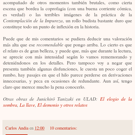
acompañado de otros momentos también brutales, como cierta
escena que bordea la coprofagia (con una buena corriente cómica,
es verdad) o las terribles imágenes de la práctica de la
Contemplación de la Impureza
, un rollo budista bastante duro que
constituye todo un punto de inflexión en la historia.
Puede que de mis comentarios se pudiera deducir una valoración
más alta que ese
recomendable
que pongo arriba. Lo cierto es que
el relato es de gran belleza, y puede que, más que durante la lectura,
se aprecie con más intensidad según lo vamos rememorando y
deteniéndonos en los detalles. Pero tampoco voy a negar que
presenta también algunas disfunciones, le cuesta un poco coger el
rumbo, hay pasajes en que el hilo parece perderse en derivaciones
innecesarias, y peca en ocasiones de redundante. Aun así, tengo
claro que merece mucho la pena conocerlo.
Otras obras de Junichirō Tanizaki en ULAD:
El elogio de la
sombra
,
La llave
,
El demonio y otros relatos
Carlos Andia
en
12:00
10 comentarios: