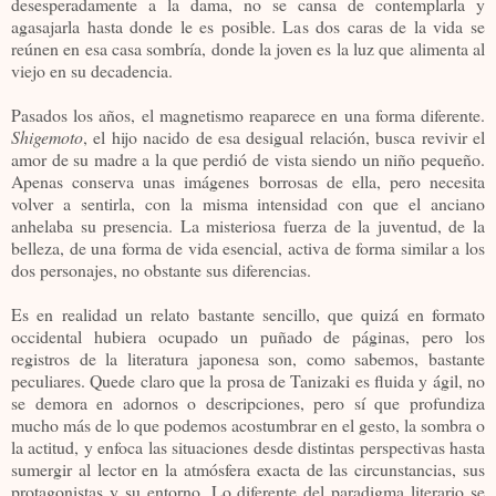
desesperadamente a la dama, no se cansa de contemplarla y
agasajarla hasta donde le es posible. Las dos caras de la vida se
reúnen en esa casa sombría, donde la joven es la luz que alimenta al
viejo en su decadencia.
Pasados los años, el magnetismo reaparece en una forma diferente.
Shigemoto
, el hijo nacido de esa desigual relación, busca revivir el
amor de su madre a la que perdió de vista siendo un niño pequeño.
Apenas conserva unas imágenes borrosas de ella, pero necesita
volver a sentirla, con la misma intensidad con que el anciano
anhelaba su presencia. La misteriosa fuerza de la juventud, de la
belleza, de una forma de vida esencial, activa de forma similar a los
dos personajes, no obstante sus diferencias.
Es en realidad un relato bastante sencillo, que quizá en formato
occidental hubiera ocupado un puñado de páginas, pero los
registros de la literatura japonesa son, como sabemos, bastante
peculiares. Quede claro que la prosa de Tanizaki es fluida y ágil, no
se demora en adornos o descripciones, pero sí que profundiza
mucho más de lo que podemos acostumbrar en el gesto, la sombra o
la actitud, y enfoca las situaciones desde distintas perspectivas hasta
sumergir al lector en la atmósfera exacta de las circunstancias, sus
protagonistas y su entorno. Lo diferente del paradigma literario se