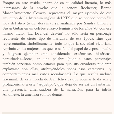
Porque en esto reside, aparte de en su calidad literaria, lo más
interesante de la novela: que la señora Rochester, Bertha
Mason/Antoinette Cosway representa el mayor ejemplo de ese
arquetipo de la literatura inglesa del XIX que se conoce como "la
loca del ático (o del desván)", ya analizada por Sandra Gilbert y
Susan Gubar en un célebre ensayo feminista de los años 70, con ese
mismo título. "La loca del desván" no sólo sería un personaje
recurrente de cierto tipo de narrativa de esa época, sino que
representarñía, simbólicamente, todo lo que la sociedad victoriana
reprimía en las mujeres. las que se salían del papel de esposa, madre
y feligresa ejemplar eran consideradas excéntricas, histéricas,
perturbadas...locas, en una palabra (auqnue estos personajes
también servirían como catarsis para que sus creadoras pudieran
explayarse con ellas, atribuyéndoles todos esos caracteres y
comportamientos mal vistos socialmente). Lo que resulta incluso
fascinante de esta novela de Jean Rhys es que además le da voz y
protagonismo a este "arquetipo", que deja de ser así un fantasma,
una presencia amenazadora de la narración; para la infeliz
Antoinette, la amenaza son los demás...