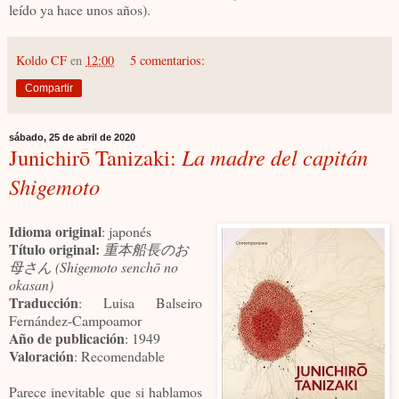
leído ya hace unos años).
Koldo CF
en
12:00
5 comentarios:
Compartir
sábado, 25 de abril de 2020
Junichirō Tanizaki:
La madre del capitán
Shigemoto
Idioma original
: japonés
Título original:
重本船長のお
母さん (Shigemoto senchō no
okasan)
Traducción
: Luisa Balseiro
Fernández-Campoamor
Año de publicación
: 1949
Valoración
: Recomendable
Parece inevitable que si hablamos