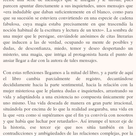
parecen apuntar directamente a sus inquietudes, unos mensajes que
«era indudable que daban suficientemente en el blanco, como para
que su sucesión se estuviera convirtiendo en una especie de cadena
fabulosa, cuya magia estaba precisamente en que trascendía la
noción habitual de la escritura y lectura de un texto». La sombra de
una mujer que le persigue, enviándole anónimos de citas literarias
que inducen a las de verdad, ocupando su mente de posibles y
dudas, de desconfianza, miedo, temor y deseo despertando un
misterio, una magia, que intriga al protagonista hasta el punto de
ansiar llegar a dar con la autora de tales mensajes.
Con estas reflexiones llegamos a la mitad del libro, y a partir de aquí
el libro cambia parcialmente de registro, decantándose
decididamente hacia la parte sentimental, hacia la relación con la
mujer misteriosa que le plantea dudas e inquietudes, arrastrando su
vida y adaptándola a una existencia no compuesta únicamente por
uno mismo. Una vida deseada de manera en gran parte irracional,
situándola por encima de lo que la realidad aseguraba, una vida en
la que «era como si supiéramos que el fin ya convivía con nosotros
y que había que luchar por retardarlo». Así irrumpe el tercer eje de
la historia, ese tercer eje que nos sitúa también en las
contradicciones y ambigüedades de las relaciones complejas, por la