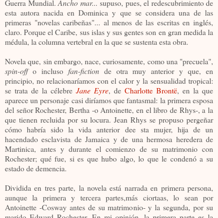
Guerra Mundial.
Ancho mar...
supuso, pues, el redescubrimiento de
esta autora nacida en Dominica y que se considera una de las
primeras "novelas caribeñas"... al menos de las escritas en inglés,
claro. Porque el Caribe, sus islas y sus gentes son en gran medida la
médula, la columna vertebral en la que se sustenta esta obra.
Novela que, sin embargo, nace, curiosamente, como una "precuela",
spin-off
o incluso
fan-fiction
de otra muy anterior y que, en
principio, no relacionaríamos con el calor y la sensualidad tropical:
se trata de la célebre
Jane Eyre
, de
Charlotte Brontë
, en la que
aparece un personaje casi diríamos que fantasmal: la primera esposa
del señor Rochester, Bertha -o Antoinette, en el libro de Rhys-, a la
que tienen recluida por su locura. Jean Rhys se propuso pergeñar
cómo habría sido la vida anterior dee sta mujer, hija de un
hacendado esclavista de Jamaica y de una hermosa heredera de
Martinica, antes y durante el comienzo de su matrimonio con
Rochester; qué fue, si es que hubo algo, lo que le condenó a su
estado de demencia.
Dividida en tres parte, la novela está narrada en primera persona,
aunque la primera y tercera partes,más ciortaas, lo sean por
Antoinette -Cosway antes de su matrimonio- y la segunda, por su
marido Edward Rochester. En mi opinión, la primera parte es la