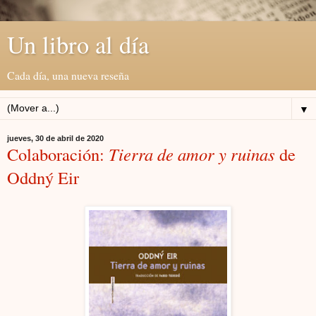
Un libro al día
Cada día, una nueva reseña
▼
jueves, 30 de abril de 2020
Colaboración:
Tierra de amor y ruinas
de
Oddný Eir