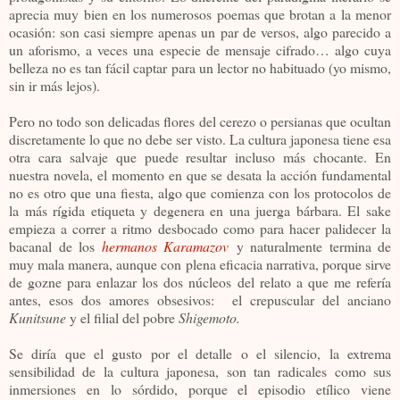
aprecia muy bien en los numerosos poemas que brotan a la menor
ocasión: son casi siempre apenas un par de versos, algo parecido a
un aforismo, a veces una especie de mensaje cifrado… algo cuya
belleza no es tan fácil captar para un lector no habituado (yo mismo,
sin ir más lejos).
Pero no todo son delicadas flores del cerezo o persianas que ocultan
discretamente lo que no debe ser visto. La cultura japonesa tiene esa
otra cara salvaje que puede resultar incluso más chocante. En
nuestra novela, el momento en que se desata la acción fundamental
no es otro que una fiesta, algo que comienza con los protocolos de
la más rígida etiqueta y degenera en una juerga bárbara. El sake
empieza a correr a ritmo desbocado como para hacer palidecer la
bacanal de los
hermanos Karamazov
y naturalmente termina de
muy mala manera, aunque con plena eficacia narrativa, porque sirve
de gozne para enlazar los dos núcleos del relato a que me refería
antes, esos dos amores obsesivos: el crepuscular del anciano
Kunitsune
y el filial del pobre
Shigemoto.
Se diría que el gusto por el detalle o el silencio, la extrema
sensibilidad de la cultura japonesa, son tan radicales como sus
inmersiones en lo sórdido, porque el episodio etílico viene