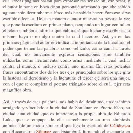
ella. Pocas páginas bastan para expresar esa sensación, ese pesar, y
el autor lo pone en boca de su personaje afirmando que «he sabido
aguantar sin derrumbarme. Poco más he sabido hacer. Para eso sirve
escribir o leer...». De esta manera el autor muestra su pesar a la vez
que pone la escritura en primer plano, ocupando un lugar central en
el relato también al afirmar que «ahora sé que luchar y escribir es lo
mismo, haya o no algo contra lo cual hacerlo». Así, ya en las
primeras páginas el autor reivindica la importancia de la literatura, el
poder que tienen las palabras como vehículo, como canal a través
del cual, no únicamente expresar sensaciones sino también
utilizarlas como herramienta, como arma mediante la cual luchar
contra el mundo, o incluso contra uno mismo. En estas potentes
frases encontramos dos de los tres ejes principales sobre los que gira
la historia: el derrotismo y la literatura; el tercer eje será una mujer,
con el que se completa el potente triángulo sobre el cuál tejer esta
magnífica obra.
Así, a través de esas palabras, nos habla del desánimo, un desánimo
arraigado y vinculado a la ciudad de San Juan en Puerto Rico, su
ciudad, una ciudad que es inherente a la propia obra de Eduardo
Lalo, que se empapa de ella estrechamente en una simbiosis
anímica (de un modo similar al que liga la escritura de
Cărtărescu
con Bucarest o a
Sönmez
con Estambul), formando el escenario en