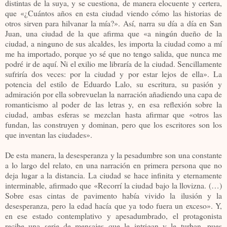
distintas de la suya, y se cuestiona, de manera elocuente y certera,
que «¿Cuántos años en esta ciudad viendo cómo las historias de
otros sirven para hilvanar la mía?». Así, narra su día a día en San
Juan, una ciudad de la que afirma que «a ningún dueño de la
ciudad, a ninguno de sus alcaldes, les importa la ciudad como a mí
me ha importado, porque yo sé que no tengo salida, que nunca me
podré ir de aquí. Ni el exilio me libraría de la ciudad. Sencillamente
sufriría dos veces: por la ciudad y por estar lejos de ella». La
potencia del estilo de Eduardo Lalo, su escritura, su pasión y
admiración por ella sobrevuelan la narración añadiendo una capa de
romanticismo al poder de las letras y, en esa reflexión sobre la
ciudad, ambas esferas se mezclan hasta afirmar que «otros las
fundan, las construyen y dominan, pero que los escritores son los
que inventan las ciudades».
De esta manera, la desesperanza y la pesadumbre son una constante
a lo largo del relato, en una narración en primera persona que no
deja lugar a la distancia. La ciudad se hace infinita y eternamente
interminable, afirmado que «Recorrí la ciudad bajo la llovizna. (…)
Sobre esas cintas de pavimento había vivido la ilusión y la
desesperanza, pero la edad hacía que ya todo fuera un exceso». Y,
en ese estado contemplativo y apesadumbrado, el protagonista
recibe una serie de mensajes que le intrigan y le turban, pues