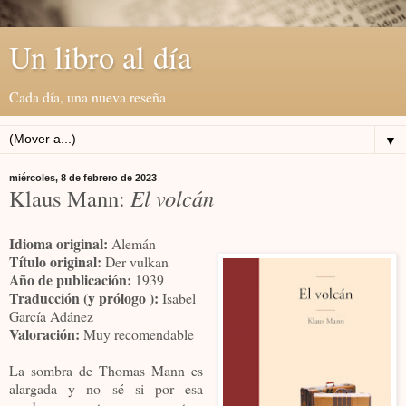
Un libro al día
Cada día, una nueva reseña
▼
miércoles, 8 de febrero de 2023
Klaus Mann:
El volcán
Idioma original:
Alemán
Título original:
Der vulkan
Año de publicación:
1939
Traducción (y prólogo ):
Isabel
García Adánez
Valoración:
Muy recomendable
La sombra de Thomas Mann es
alargada y no sé si por esa