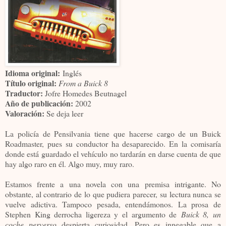
Idioma original:
Inglés
Título original:
From a Buick 8
Traductor:
Jofre Homedes Beutnagel
Año de publicación:
2002
Valoración:
Se deja leer
La policía de Pensilvania tiene que hacerse cargo de un Buick
Roadmaster, pues su conductor ha desaparecido. En la comisaría
donde está guardado el vehículo no tardarán en darse cuenta de que
hay algo raro en él. Algo muy, muy raro.
Estamos frente a una novela con una premisa intrigante. No
obstante, al contrario de lo que pudiera parecer, su lectura nunca se
vuelve adictiva. Tampoco pesada, entendámonos. La prosa de
Stephen King derrocha ligereza y el argumento de
Buick 8, un
coche perverso
despierta curiosidad. Pero es innegable que a