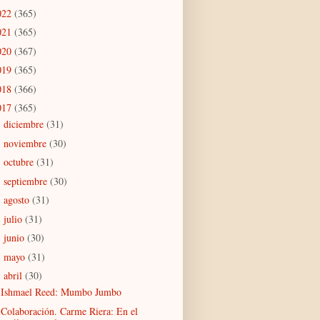
022
(365)
021
(365)
020
(367)
019
(365)
018
(366)
017
(365)
diciembre
(31)
►
noviembre
(30)
►
octubre
(31)
►
septiembre
(30)
►
agosto
(31)
►
julio
(31)
►
junio
(30)
►
mayo
(31)
►
abril
(30)
▼
Ishmael Reed: Mumbo Jumbo
Colaboración. Carme Riera: En el