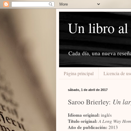
Un libro al
Cada día, una nueva reseñ
Página principal
Licencia de us
sábado, 1 de abril de 2017
Un lar
Saroo Brierley:
Idioma original:
inglés
Título original:
A Long Way Home
Año de publicación:
2013