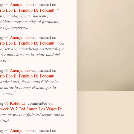
ug 05
Anonymous
commented on
to Eco El Pendulo De Foucault
:
“
 iniciado, cliente, paciente,
idor o creyente elige al presidente,
o rey, tampoco…”
ug 05
Anonymous
commented on
to Eco El Pendulo De Foucault
:
“Un
conserva una condición existencial que
ser una cárcel en la relatividad del
to o…”
ug 05
Anonymous
commented on
to Eco El Pendulo De Foucault
:
“
as ficciones, ficcionautas!"No sólo
ue mirar la Luna y el dedo que la
a, sino…”
ug 05
Koldo CF
commented on
week Vi 7 Ted Simon Los Viajes De
:
tps://www.interfolio.es/ seguro que lo
ntras!”
ug 05
Anonymous
commented on