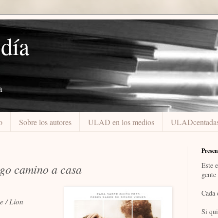
 día
a
o
Sobre los autores
ULAD en los medios
ULADcentada
Presen
Este e
go camino a casa
gente 
Cada 
 / Lion
Si qui