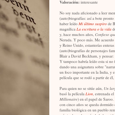
Valoración:
interesante
No soy nada aficionado a leer mem
(auto)biografías: así a bote pronto
haber leído
Mi último suspiro
de B
magnífica
La escritura o la vida
d
y, hace muchos años,
Confieso que
Neruda. Y poco más. Me acuerdo d
y Reino Unido, estanterías enteras
(auto)biografías de personajes fa
Blair a David Beckham, y pensar: 
Y tampoco habría leído esta si no 
dando una asignatura sobre "narrat
un foco importante en la India, y es
película que se rodó a partir de él
Para quien no se sitúe aún,
Un lar
basó la película
Lion
, estrenada e
Millionaire
) en el papel de Saroo. 
con cinco años se queda dormido e
familia biológica en un pueblo re