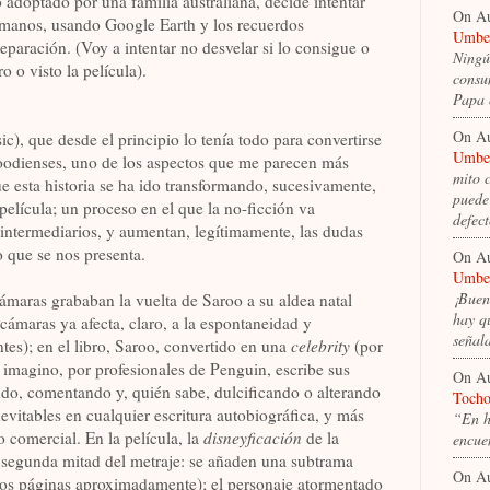
 adoptado por una familia australiana, decide intentar
On A
rmanos, usando Google Earth y los recuerdos
Umber
paración. (Voy a intentar no desvelar si lo consigue o
Ningún
o o visto la película).
consum
Papa 
On A
ic), que desde el principio lo tenía todo para convertirse
Umber
oodienses, uno de los aspectos que me parecen más
mito 
ue esta historia se ha ido transformando, sucesivamente,
puede 
película; un proceso en el que la no-ficción va
defec
 intermediarios, y aumentan, legítimamente, las dudas
o que se nos presenta.
On A
Umber
¡Buen
cámaras grababan la vuelta de Saroo a su aldea natal
hay q
ámaras ya afecta, claro, a la espontaneidad y
señal
ntes); en el libro, Saroo, convertido en una
celebrity
(por
 imagino, por profesionales de Penguin, escribe sus
On A
do, comentando y, quién sabe, dulcificando o alterando
Tocho
evitables en cualquier escritura autobiográfica, y más
“En ht
 comercial. En la película, la
disneyficación
de la
encue
n segunda mitad del metraje: se añaden una subtrama
On A
dos páginas aproximadamente); el personaje atormentado