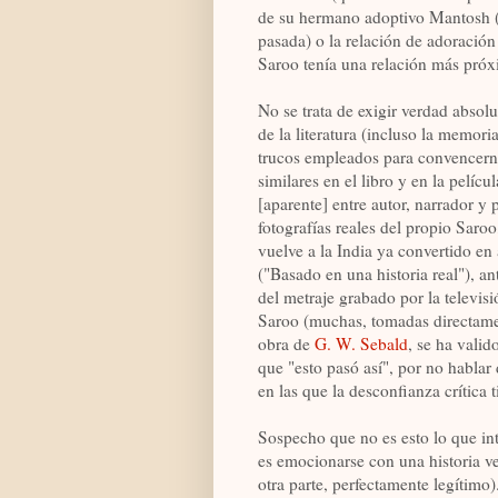
de su hermano adoptivo Mantosh (q
pasada) o la relación de adoració
Saroo tenía una relación más pró
No se trata de exigir verdad absolut
de la literatura (incluso la memoria
trucos empleados para convencerno
similares en el libro y en la pelícu
[aparente] entre autor, narrador y
fotografías reales del propio Saro
vuelve a la India ya convertido en 
("Basado en una historia real"), a
del metraje grabado por la televisi
Saroo (muchas, tomadas directament
obra de
G. W. Sebald
, se ha vali
que "esto pasó así", por no hablar
en las que la desconfianza crítica 
Sospecho que no es esto lo que int
es emocionarse con una historia ve
otra parte, perfectamente legítimo)