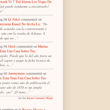
week Vi 7 Ted Simon Los Viajes De
:
ien puede ayudarme a encontrarlo?
as”
ug 04
Q. Falcó
commented on
arresena Kassel No Invita La
:
“No
 de acuerdo con la contrarreseña y
 aún con la reseña de Azkona. A
 de que no…”
ug 04
Oriol
commented on
Marina
Tena Una Casa Sobre Tus
:
egido. Puede que lo del año fuera un
 al copiar y pegar la ficha técnica de
libro, o…”
ug 04
Anonymous
commented on
a Tena Tena Una Casa Sobre Tus
:
e poner como año de publicación el
riano año de 1870 es un simple
ido, ¿no? ¿O tiene…”
Get this
Recent Comments Widget
s también en la
Revista Deusto
o