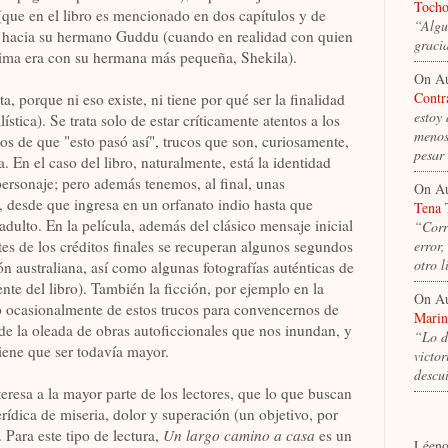
Tocho
ue en el libro es mencionado en dos capítulos y de
“Algu
n hacia su hermano Guddu (cuando en realidad con quien
graci
xima era con su hermana más pequeña, Shekila).
On A
Contr
a, porque ni eso existe, ni tiene por qué ser la finalidad
estoy
lística). Se trata solo de estar críticamente atentos a los
menos
s de que "esto pasó así", trucos que son, curiosamente,
pesar
la. En el caso del libro, naturalmente, está la identidad
 personaje; pero además tenemos, al final, unas
On A
o, desde que ingresa en un orfanato indio hasta que
Tena 
adulto. En la película, además del clásico mensaje inicial
“Corr
ntes de los créditos finales se recuperan algunos segundos
error,
otro 
ón australiana, así como algunas fotografías auténticas de
e del libro). También la ficción, por ejemplo en la
On A
do ocasionalmente de estos trucos para convencernos de
Marin
 de la oleada de obras autoficcionales que nos inundan, y
“Lo d
tiene que ser todavía mayor.
victo
descu
eresa a la mayor parte de los lectores, que lo que buscan
rídica de miseria, dolor y superación (un objetivo, por
. Para este tipo de lectura,
Un largo camino a casa
es un
Léeno