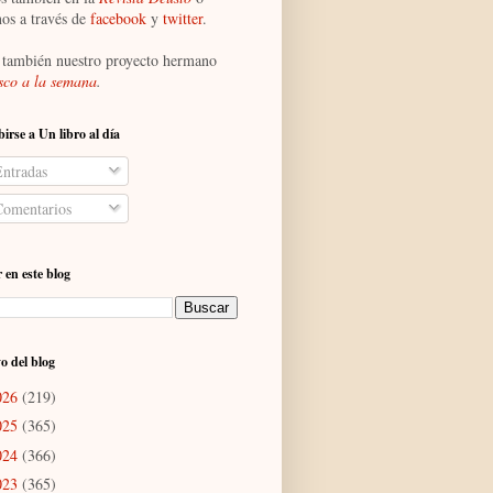
nos a través de
facebook
y
twitter
.
 también nuestro proyecto hermano
sco a la semana
.
birse a Un libro al día
ntradas
omentarios
 en este blog
o del blog
026
(219)
025
(365)
024
(366)
023
(365)