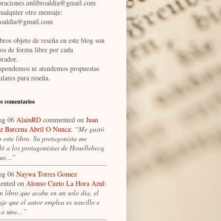
oraciones.unlibroaldia@gmail.com
cualquier otro mensaje:
roaldia@gmail.com
bros objeto de reseña en este blog son
dos de forma libre por cada
orador.
spondemos ni atendemos propuestas
ulares para reseña.
s comentarios
ug 06
AlainRD
commented on
Juan
 Barcena Abril O Nunca
:
“Me gustó
 este libro. Su protagonista me
dó a los protagonistas de Houellebecq
que…”
ug 06
Naywa Torres Gomez
ented on
Alonso Cueto La Hora Azul
:
n libro que acabe en un solo día, el
je que el autor emplea es sencillo e
a a una…”