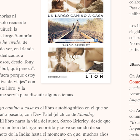
colab
Para 
unlib
orias ni
 solo recuerdo
Los li
uñuel; la
elegi
e Jorge Semprún
colab
 he vivido
, de
No re
e ver, en Irlanda
partic
 dedicadas a
mosos, desde Tony
Último
"buf, qué pereza".
fuera porque estoy
On A
iva de viajes" con
Gomez
te libro, y la
mucho
recor
, me servía para discutir algunos temas.
(aun
go camino a casa
es el libro autobiográfico en el que se
On A
l año pasado, con Dev Patel (el chico de
Slumdog
comm
El libro narra la vida del autor, Saroo Brierley, desde que
“Es u
n un tren de largo recorrido y se ve separado de su
lengua
moto de la India; hasta el momento en que, muchos años
invit