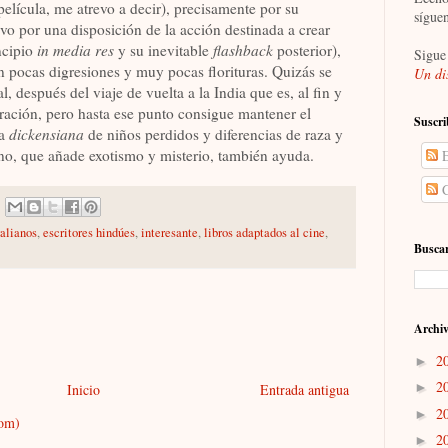
 película, me atrevo a decir), precisamente por su
sígue
alvo por una disposición de la acción destinada a crear
ncipio
in media res
y su inevitable
flashback
posterior),
Sigue
n pocas digresiones y muy pocas florituras. Quizás se
Un di
, después del viaje de vuelta a la India que es, al fin y
arración, pero hasta ese punto consigue mantener el
Suscri
ma
dickensiana
de niños perdidos y diferencias de raza y
iano, que añade exotismo y misterio, también ayuda.
E
C
ralianos
,
escritores hindúes
,
interesante
,
libros adaptados al cine
,
Buscar
Archiv
2
►
2
►
Inicio
Entrada antigua
2
►
tom)
2
►