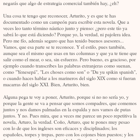
negarás que algo de estrategia comercial también hay, ¿eh?
Una cosa te tengo que reconocer, Arturito, y es que te has
documentado como un campeón para escribir esta novela. Que a
veces leo tanto término náutico junto y pienso: ¿pero este tío ya
sabrá lo que está diciendo? Porque yo, la verdad, ni pajolera idea.
Pero me fío, además seguro que has tenido buenos asesores...
Vamos, que esa parte se te reconoce. Y el estilo, pues también,
aunque sea el mismo que usas en tus columnas y que ya te tiene que
salir como el mear, o sea, sin esfuerzo. Pero bueno, es gracioso, por
ejemplo cuando transcribes las palabras extranjeras como suenan,
como "Yenesepá", "Les choses como son" o "Du yu spikin spanish",
o cuando haces hablar a los marineros del siglo XIX como si fueran
macarras del siglo XXI. Bien, Arturito, bien.
Alguna pega te voy a poner, Arturito, porque si no no sería yo, y
porque la gente se va a pensar que somos compadres, que comemos
juntos y nos damos palmadas en la espalda y nos vamos de putas
juntos. Y no. Pues mira, que a veces me parece un poco repetitiva la
novela, Arturo, la verdad. Coño, Arturo, que te pones muy pesao
con lo de que los ingleses son eficaces y disciplinados; los
españoles, torpes y trepas, pero con los cojones bien puestos; y los