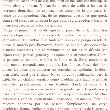
impecable. No se trata de eso, más bien de trasladar ese mensaje de
forma clara y directa. Y hacerlo a costa de estilo o incluso de
recrearse demasiado en explicaciones acerca de lo que pasa. El
lector ya comprenderá. Una de las primeras cuestiones que queda
clara es el escepticismo hacia lo que pasa a su alrededor, y hacia las
intenciones reales de todos los actores.
Porque el primer mal parado aquí es el papanatismo tan dado hoy
en día, el que cree en el concepto del cambio más que en asegurar
el resultado del cambio. Lee Anderson no es que ponga en tela de
juicio el mundo post-Primavera Árabe; se limita a diseccionar los
distintos escenarios que el movimiento de inicios de década (tan
lejano como parece) generó y los contempla en perspectiva. Claro,
la perspectiva cuando se habla de Libia (o de Siria) contiene de
todo menos romanticismo y utopía. Las últimas frases del libro,
quizás las pocas que pudieran ser acusadas de lapidarias, lo dicen
bien claro, igual que el título. No es ninguna justificación, pero la
Libia de un chalado errático como Gaddafi deja lugar a un país
desolado, prácticamente a un territorio donde el caos y la
inseguridad campan a sus anchas. Inseguridad para la población y
para los profesionales que acuden allí a ejercer su deber. Muchos
periodistas caídos: secuestrados, tiroteados, asesinados. Pero no
muestra añoranza por ese pasado. Simplemente, sin carga
ideológica alguna, explica que en algún caso uno salta de la sartén y