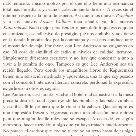
más reducido, mismo motivo por el que ello tiene una resonancia
total más inmediata, ya vamos coleccionando de ésos. A veces sin el
mínimo respeto a la hora de esperar. Así que a los nuevos
Pynchon
y a los nuevos
Foster Wallace
toca añadir, ya, los nuevos
Kapuscinski.
Nada mejor para vender o para definir que esa etiqueta
customizada, ese adhesivo de prestigio que nos emboba y nos tiene
en la tienda hipnotizados por la contratapa y casi nos conduce ante
el mostrador de caja. Por favor, con Lee Anderson no caigamos en
eso. Ni cosa de similitud de estilo ni niveles de calidad literarios.
Simplemente diferentes escritores y no hay que condenar a uno a
vivir a la sombra de otro. Tampoco es que Lee Anderson sea un
recién llegado. Pero donde los magníficos libros de Kapuscinski
tienen una sensación meditada y aposentada, una (a que soy pesado
con el concepto) intención literaria concreta, perdonad la expresión,
exigirle eso a otros es cagarla.
Lee Anderson, casi juraría, vuelve al hotel o al camastro o a la mesa
precaria desde la cual sigue oyendo las bombas y las balas zumbar,
y escribe allí lo primero que le viene a la cabeza. Que siempre es
una impresión fresca y vigorosa, como una obsesión post-onírica
para que ningún detalle relevante se escape. A costa de, en algún
momento, hacer mención a algo que ya haya tratado anteriormente.
No parece el escritor que cocine y cocine su texto hasta dejar algo