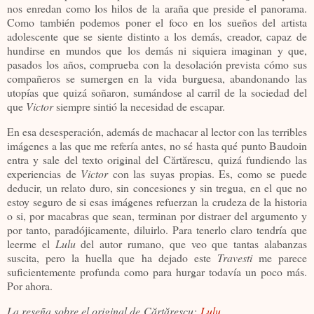
nos enredan como los hilos de la araña que preside el panorama.
Como también podemos poner el foco en los sueños del artista
adolescente que se siente distinto a los demás, creador, capaz de
hundirse en mundos que los demás ni siquiera imaginan y que,
pasados los años, comprueba con la desolación prevista cómo sus
compañeros se sumergen en la vida burguesa, abandonando las
utopías que quizá soñaron, sumándose al carril de la sociedad del
que
Victor
siempre sintió la necesidad de escapar.
En esa desesperación, además de machacar al lector con las terribles
imágenes a las que me refería antes, no sé hasta qué punto Baudoin
entra y sale del texto original del
Cărtărescu
, quizá fundiendo las
experiencias de
Victor
con las suyas propias. Es, como se puede
deducir, un relato duro, sin concesiones y sin tregua, en el que no
estoy seguro de si esas imágenes refuerzan la crudeza de la historia
o si, por macabras que sean, terminan por distraer del argumento y
por tanto, paradójicamente, diluirlo. Para tenerlo claro tendría que
leerme el
Lulu
del autor rumano, que veo que tantas alabanzas
suscita, pero la huella que ha dejado este
Travesti
me parece
suficientemente profunda como para hurgar todavía un poco más.
Por ahora.
La reseña sobre el original de
Cărtărescu
:
Lulu