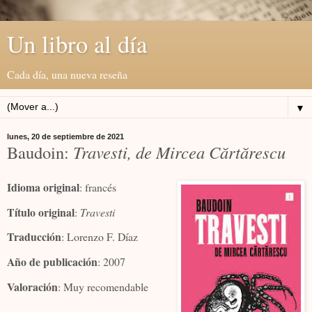
Un libro al día
Cada día, una nueva reseña
▼
lunes, 20 de septiembre de 2021
Baudoin:
Travesti, de Mircea Cărtărescu
Idioma original
: francés
Título original
:
Travesti
Traducción
: Lorenzo F. Díaz
Año de publicación
: 2007
Valoración
: Muy recomendable