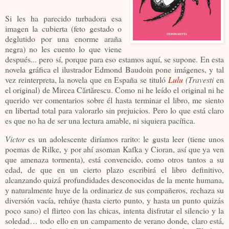
Si les ha parecido turbadora esa
imagen la cubierta (feto gestado o
deglutido por una enorme araña
negra) no les cuento lo que viene
después... pero sí, porque para eso estamos aquí, se supone. En esta
novela gráfica el ilustrador Edmond Baudoin pone imágenes, y tal
vez reinterpreta, la novela que en España se tituló
Lulu
(Travesti
en
el original) de Mircea Cărtărescu. Como ni he leído el original ni he
querido ver comentarios sobre él hasta terminar el libro, me siento
en libertad total para valorarlo sin prejuicios. Pero lo que está claro
es que no ha de ser una lectura amable, ni siquiera pacífica.
Victor
es un adolescente diríamos rarito: le gusta leer (tiene unos
poemas de Rilke, y por ahí asoman Kafka y Cioran, así que ya ven
que amenaza tormenta), está convencido, como otros tantos a su
edad, de que en un cierto plazo escribirá el libro definitivo,
alcanzando quizá profundidades desconocidas de la mente humana,
y naturalmente huye de la ordinariez de sus compañeros, rechaza su
diversión vacía, rehúye (hasta cierto punto, y hasta un punto quizás
poco sano) el flirteo con las chicas, intenta disfrutar el silencio y la
soledad… todo ello en un campamento de verano donde, claro está,