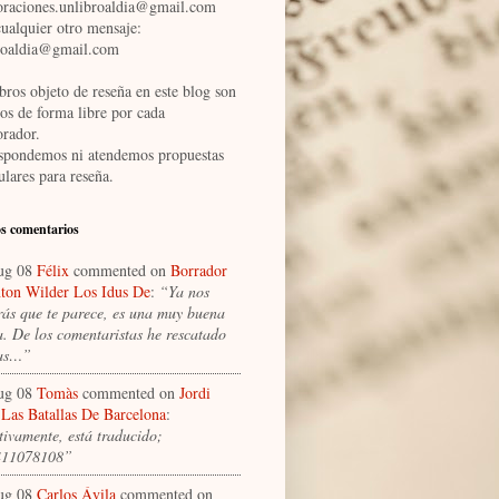
oraciones.unlibroaldia@gmail.com
cualquier otro mensaje:
roaldia@gmail.com
bros objeto de reseña en este blog son
dos de forma libre por cada
orador.
spondemos ni atendemos propuestas
ulares para reseña.
s comentarios
ug 08
Félix
commented on
Borrador
ton Wilder Los Idus De
:
“Ya nos
rás que te parece, es una muy buena
a. De los comentaristas he rescatado
as…”
ug 08
Tomàs
commented on
Jordi
Las Batallas De Barcelona
:
tivamente, está traducido;
411078108”
ug 08
Carlos Ávila
commented on