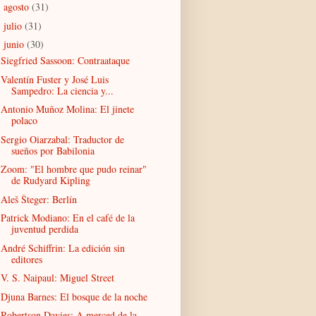
agosto
(31)
►
julio
(31)
►
junio
(30)
▼
Siegfried Sassoon: Contraataque
Valentín Fuster y José Luis
Sampedro: La ciencia y...
Antonio Muñoz Molina: El jinete
polaco
Sergio Oiarzabal: Traductor de
sueños por Babilonia
Zoom: "El hombre que pudo reinar"
de Rudyard Kipling
Aleš Šteger: Berlín
Patrick Modiano: En el café de la
juventud perdida
André Schiffrin: La edición sin
editores
V. S. Naipaul: Miguel Street
Djuna Barnes: El bosque de la noche
Robertson Davies: A merced de la