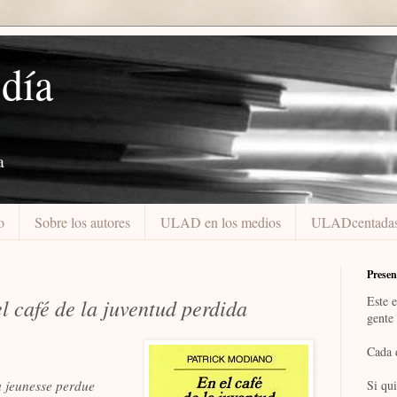
 día
a
o
Sobre los autores
ULAD en los medios
ULADcentada
Presen
Este e
l café de la juventud perdida
gente 
Cada 
a jeunesse perdue
Si qui