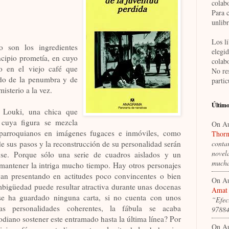
colab
Para 
unlib
Los li
o son los ingredientes
elegi
ncipio prometía, en cuyo
colab
o en el viejo café que
No re
ndo de la penumbra y de
partic
isterio a la vez.
Último
s Louki, una chica que
 cuya figura se mezcla
On A
 parroquianos en imágenes fugaces e inmóviles, como
Thorn
 de sus pasos y la reconstrucción de su personalidad serán
conta
novel
ense. Porque sólo una serie de cuadros aislados y un
much
antener la intriga mucho tiempo. Hay otros personajes
van presentando en actitudes poco convincentes o bien
On A
ambigüedad puede resultar atractiva durante unas docenas
Amat 
se ha guardado ninguna carta, si no cuenta con unos
“Efec
as personalidades coherentes, la fábula se acaba
9788
ano sostener este entramado hasta la última línea? Por
On A