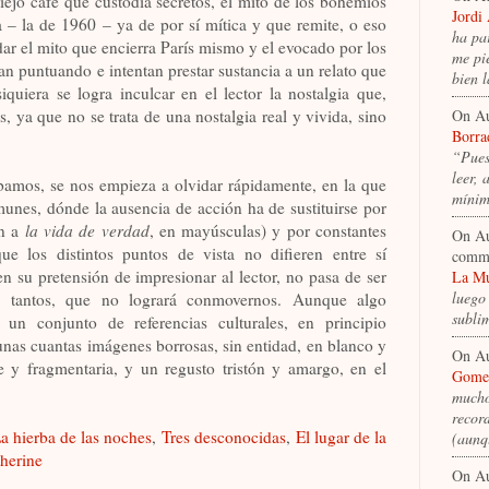
iejo café que custodia secretos, el mito de los bohemios
Jordi
 – la de 1960 – ya de por sí mítica y que remite, o eso
ha pa
idar el mito que encierra París mismo y el evocado por los
me pi
an puntuando e intentan prestar sustancia a un relato que
bien 
quiera se logra inculcar en el lector la nostalgia que,
, ya que no se trata de una nostalgia real y vivida, sino
On A
Borra
“Pues
leer,
bamos, se nos empieza a olvidar rápidamente, en la que
míni
unes, dónde la ausencia de acción ha de sustituirse por
ón a
la vida de verdad
, en mayúsculas) y por constantes
On A
ue los distintos puntos de vista no difieren entre sí
comm
n su pretensión de impresionar al lector, no pasa de ser
La Mu
luego
e tantos, que no logrará conmovernos. Aunque algo
subli
 un conjunto de referencias culturales, en principio
unas cuantas imágenes borrosas, sin entidad, en blanco y
On A
e y fragmentaria, y un regusto tristón y amargo, en el
Gomez
mucho
recor
a hierba de las noches
,
Tres desconocidas
,
El lugar de la
(aun
herine
On A