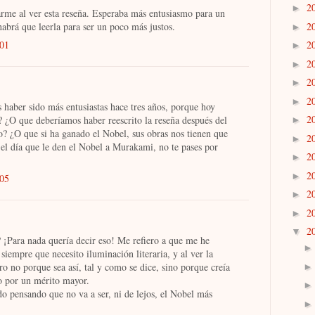
2
►
arme al ver esta reseña. Esperaba más entusiasmo para un
2
abrá que leerla para ser un poco más justos.
►
2
:01
►
2
►
2
►
2
►
 haber sido más entusiastas hace tres años, porque hoy
2
 ¿O que deberíamos haber reescrito la reseña después del
►
? ¿O que si ha ganado el Nobel, sus obras nos tienen que
2
►
 el día que le den el Nobel a Murakami, no te pases por
2
►
2
►
:05
2
►
2
►
2
▼
 ¡Para nada quería decir eso! Me refiero a que me he
iempre que necesito iluminación literaria, y al ver la
o no porque sea así, tal y como se dice, sino porque creía
o por un mérito mayor.
o pensando que no va a ser, ni de lejos, el Nobel más