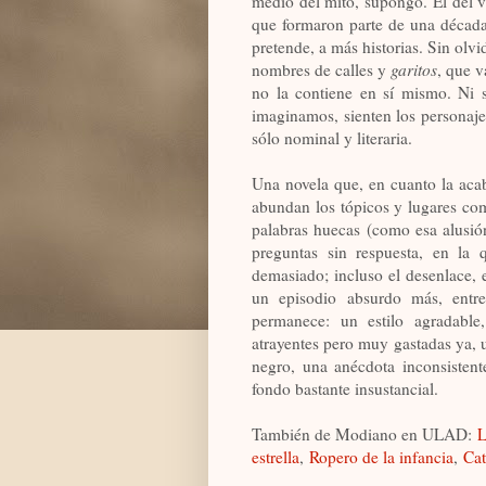
medio del mito, supongo. El del v
que formaron parte de una década
pretende, a más historias. Sin olv
nombres de calles y
garitos
, que v
no la contiene en sí mismo. Ni si
imaginamos, sienten los personajes
sólo nominal y literaria.
Una novela que, en cuanto la aca
abundan los tópicos y lugares com
palabras huecas (como esa alusi
preguntas sin respuesta, en la q
demasiado; incluso el desenlace, e
un episodio absurdo más, entr
permanece: un estilo agradable,
atrayentes pero muy gastadas ya, 
negro, una anécdota inconsistent
fondo bastante insustancial.
También de Modiano en ULAD:
L
estrella
,
Ropero de la infancia
,
Cat