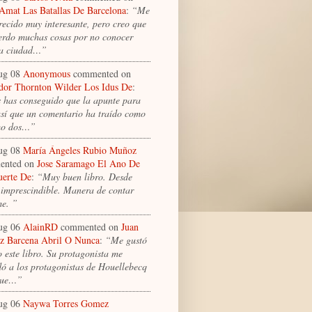
 Amat Las Batallas De Barcelona
:
“Me
recido muy interesante, pero creo que
erdo muchas cosas por no conocer
la ciudad…”
ug 08
Anonymous
commented on
dor Thornton Wilder Los Idus De
:
 has conseguido que la apunte para
 así que un comentario ha traído como
mo dos…”
ug 08
María Ángeles Rubio Muñoz
ented on
Jose Saramago El Ano De
erte De
:
“Muy buen libro. Desde
 imprescindible. Manera de contar
me. ”
ug 06
AlainRD
commented on
Juan
 Barcena Abril O Nunca
:
“Me gustó
 este libro. Su protagonista me
dó a los protagonistas de Houellebecq
que…”
ug 06
Naywa Torres Gomez