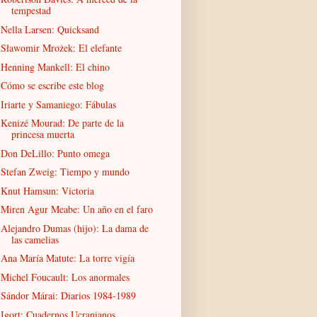
tempestad
Nella Larsen: Quicksand
Sławomir Mrożek: El elefante
Henning Mankell: El chino
Cómo se escribe este blog
Iriarte y Samaniego: Fábulas
Kenizé Mourad: De parte de la
princesa muerta
Don DeLillo: Punto omega
Stefan Zweig: Tiempo y mundo
Knut Hamsun: Victoria
Miren Agur Meabe: Un año en el faro
Alejandro Dumas (hijo): La dama de
las camelias
Ana María Matute: La torre vigía
Michel Foucault: Los anormales
Sándor Márai: Diarios 1984-1989
Igort: Cuadernos Ucranianos