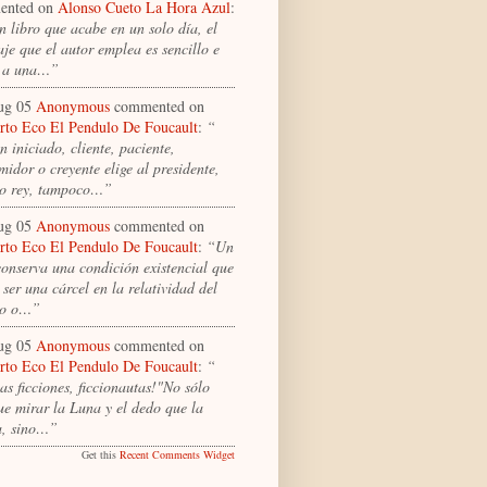
ented on
Alonso Cueto La Hora Azul
:
n libro que acabe en un solo día, el
je que el autor emplea es sencillo e
a a una…”
ug 05
Anonymous
commented on
to Eco El Pendulo De Foucault
:
“
 iniciado, cliente, paciente,
idor o creyente elige al presidente,
o rey, tampoco…”
ug 05
Anonymous
commented on
to Eco El Pendulo De Foucault
:
“Un
conserva una condición existencial que
ser una cárcel en la relatividad del
to o…”
ug 05
Anonymous
commented on
to Eco El Pendulo De Foucault
:
“
as ficciones, ficcionautas!"No sólo
ue mirar la Luna y el dedo que la
a, sino…”
Get this
Recent Comments Widget