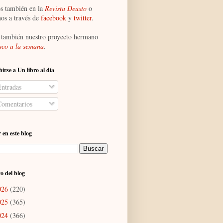
s también en la
Revista Deusto
o
nos a través de
facebook
y
twitter
.
 también nuestro proyecto hermano
sco a la semana
.
birse a Un libro al día
ntradas
omentarios
 en este blog
o del blog
026
(220)
025
(365)
024
(366)