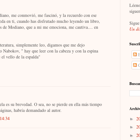
Léeno
sígue
diano, me conmovió, me fascinó, y la recuerdo con ese
eda en ti, cuando has disfrutado mucho leyendo un libro,
Sigue
bras de Modiano, que a mi me emociona, me cautiva.... en
Un di
Suscri
literatura, simplemente leo, digamos que me dejo
do Nabokov, " hay que leer con la cabeza y con la espina
E
e el vello de la espalda"
C
Buscar
ela es su brevedad. O sea, no se pierde en ella más tiempo
Archiv
páginas, habría demandado al autor.
 14:34
2
►
2
►
2
►