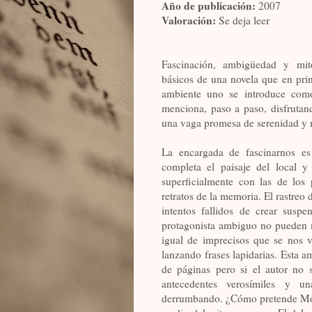
Año de publicación:
2007
Valoración:
Se deja leer
Fascinación, ambigüedad y mit
básicos de una novela que en pri
ambiente uno se introduce com
menciona, paso a paso, disfruta
una vaga promesa de serenidad y m
La encargada de fascinarnos e
completa el paisaje del local y
superficialmente con las de los
retratos de la memoria. El rastreo
intentos fallidos de crear susp
protagonista ambiguo no pueden m
igual de imprecisos que se nos 
lanzando frases lapidarias. Esta 
de páginas pero si el autor no 
antecedentes verosímiles y un
derrumbando. ¿Cómo pretende Modi