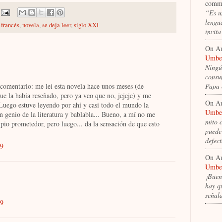
comm
“Es u
lengua
 francés
,
novela
,
se deja leer
,
siglo XXI
invit
On A
Umber
Ningún
consum
Papa 
comentario: me leí esta novela hace unos meses (de
ue la había reseñado, pero ya veo que no, jejeje) y me
On A
uego estuve leyendo por ahí y casi todo el mundo la
Umber
 genio de la literatura y bablabla... Bueno, a mí no me
mito 
ipio prometedor, pero luego... da la sensación de que esto
puede 
defec
39
On A
Umber
¡Buen
hay q
señal
29